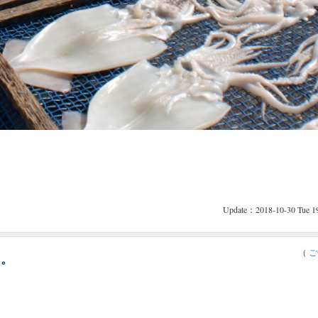
Update：2018-10-30 Tue 1
（
ご
た。