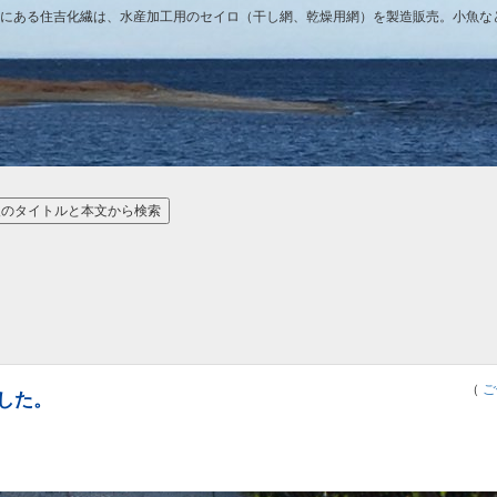
にある住吉化繊は、水産加工用のセイロ（干し網、乾燥用網）を製造販売。小魚な
（
ご
した。