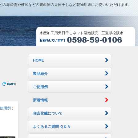
どの海産物や椎茸などの農産物の天日干しなど乾物用途にお使いいただけます。
水産加工用天日干しネット製造販売 | 三重県松阪市
HOME
製品紹介
ご使用例
新着情報
使用例
）
住吉化繊について
よくあるご質問 Ｑ＆Ａ