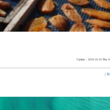
Update：2018-10-18 Thu 1
（
製
。